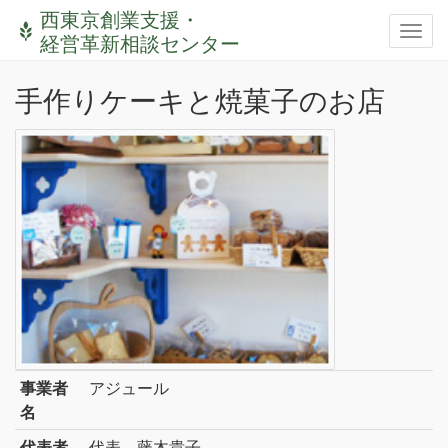
西東京創業支援・
経営革新相談センター
手作りケーキと焼菓子のお店
事業者
アジュール
名
代表者
代表 藤木貴子