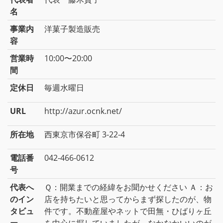
名
事業内
洋菓子製造販売
容
営業時
10:00〜20:00
間
定休日
毎週水曜日
URL
http://azur.ocnk.net/
所在地
西東京市保谷町 3-22-4
電話番
042-466-0612
号
代表へ
Ｑ：開業までの経緯をお聞かせください Ａ：お
のイン
店を持ちたいと思ってからまず探したのが、物
タビュ
件です。不動産屋やネットで田無・ひばりヶ丘