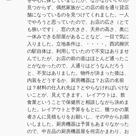
ー
を中心に探していましたが、なかなかいいのが
見つからず、偶然家族がこの店の前を通り貸店
舗になっているのを見つけてくれました。一人
でやろうと思っていたので、お店の広さ（とて
も狭いです）、窓の大きさ、天井の高さ、奥に
一休みできる部屋があることなど、一目で気に
入りました。立地条件は、・・・・。西武柳沢
の駅自体は、利用していたので不安はありませ
んでしたが、お店の前の道はほとんど通ったこ
とがなかったので、人通りはどうなんだろう
と、不安はありました。物件が決まった後は、
内装をどうするか、厨房機器は？お店の名前
は？材料の仕入れ先は？とやらなければいけな
いことが、見えてきます。 レイアウトは、飲
食業ということで保健所と相談しながら決めま
した。レイアウトと予算をもとに、幾つかの業
者さんに見積もりをお願いし、その中からお願
いしました。厨房機器は予算もあまりなかった
ので、中古品の厨房機器屋を何店かまわり、お